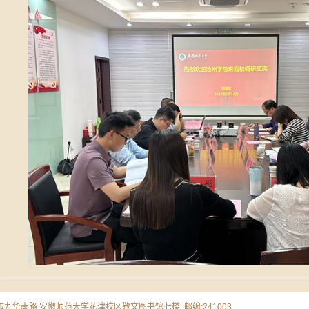
市九华南路 安徽师范大学花津校区敬文图书馆七楼 邮编:241003