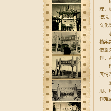
理、
情况
文化
档案
借鉴
作，
展情
用、
作难